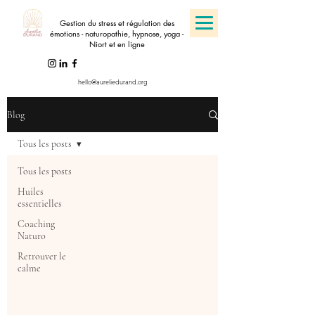
Gestion du stress et régulation des
émotions - naturopathie, hypnose, yoga -
Niort et en ligne
hello@aureliedurand.org
Blog
Tous les posts
Tous les posts
Huiles
essentielles
Coaching
Naturo
Retrouver le
calme