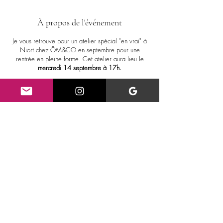
À propos de l'événement
Je vous retrouve pour un atelier spécial "en vrai" à
Niort chez ÔM&CO en septembre pour une
rentrée en pleine forme. Cet atelier aura lieu le
mercredi 14 septembre à 17h.
La thématique de cet atelier de rentrée :
la détox et
le "juicing".
L'automne est l'une des méilleures
saisons pour entamer une cure de détoxification des
émonctoires, nous verrons ensemble les
mécanismes de détox du corps et nous découvrirons
le monde des jus. Quand et comment consommer
des jus? Quels bienfaits, quelles limites? Quel
appareil choisir? Comment l'utiliser? Je réaliserai
Partager cet événement
pour vous une recette de jus détox avec un
extracteur pression à froid de la marque Hurom.
Vous aurez un moment de théorie, de dégustation et
ensuite de pratrique avec le cours de Yoga.
A
18h30
, nous aurons ensuite le
cours de Yoga
Vinyasa
sur la même thématique. Nous intégrerons
hello@aureliedurand.org
des techniques de respiration puissantes
, des