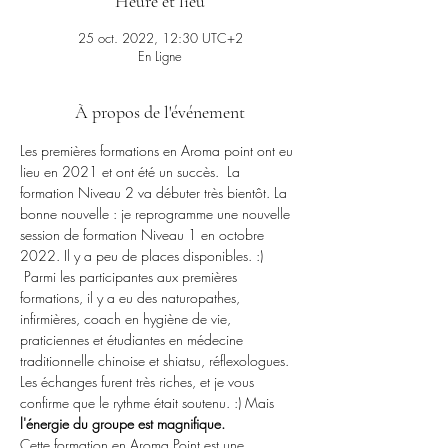
Heure et lieu
25 oct. 2022, 12:30 UTC+2
En Ligne
À propos de l'événement
Les premières formations en Aroma point ont eu 
lieu en 2021 et ont été un succès.  La 
formation Niveau 2 va débuter très bientôt. La 
bonne nouvelle : je reprogramme une nouvelle 
session de formation Niveau 1 en octobre 
2022. Il y a peu de places disponibles. :)
 Parmi les participantes aux premières 
formations, il y a eu des naturopathes, 
infirmières, coach en hygiène de vie, 
praticiennes et étudiantes en médecine 
traditionnelle chinoise et shiatsu, réflexologues.
Les échanges furent très riches, et je vous 
confirme que le rythme était soutenu. :) Mais 
l'énergie du groupe est magnifique.
Cette formation en Aroma Point est une 