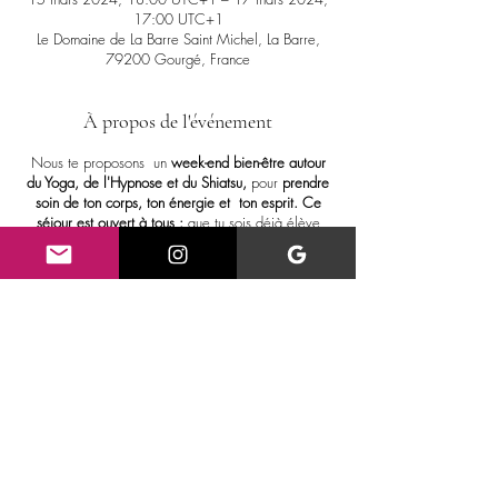
17:00 UTC+1
Le Domaine de La Barre Saint Michel, La Barre,
79200 Gourgé, France
À propos de l'événement
Nous te proposons un
week-end bien-être autour
du Yoga, de l'Hypnose et du Shiatsu,
pour
prendre
soin de ton corps, ton énergie et ton esprit. Ce
séjour est ouvert à tous :
que tu sois déjà élève
Yogi ou non, souple ou non.
2 nuits, 2 jours de yoga et pratiques puissantes, de
partage
, d'ateliers, de méditation, de douceur et
de reconnexion à la nature pour accueillir le
printemps.
Un
moment pour être en lien, partager, prendre
soin de soi.
Partager cet événement
3 professionnels du bien-être pour co-animer et
t'accompagner:
Je suis
Aurélie
, professeure de Yoga, naturopathe
spécialisée en gestion du stress et prarticienne en