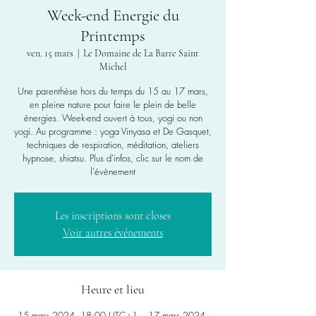
Week-end Energie du
Printemps
ven. 15 mars
  |  
Le Domaine de La Barre Saint
Michel
Une parenthèse hors du temps du 15 au 17 mars,
en pleine nature pour faire le plein de belle
énergies. Week-end ouvert à tous, yogi ou non
yogi. Au programme : yoga Vinyasa et De Gasquet,
techniques de respiration, méditation, ateliers
hypnose, shiatsu. Plus d'infos, clic sur le nom de
l'évènement
Les inscriptions sont closes
Voir autres événements
Heure et lieu
15 mars 2024, 18:00 UTC+1 – 17 mars 2024,